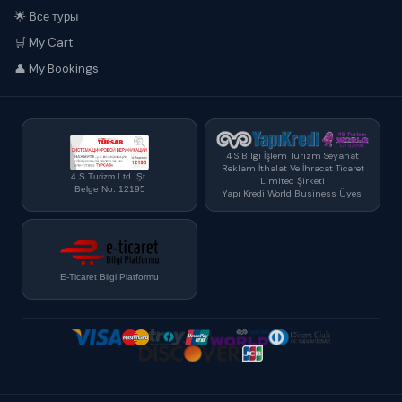
🌟 Все туры
🛒 My Cart
👤 My Bookings
4 S Bilgi İşlem Turizm Seyahat
Reklam İthalat Ve İhracat Ticaret
4 S Turizm Ltd. Şt.
Limited Şirketi
Belge No: 12195
Yapı Kredi World Business Üyesi
E-Ticaret Bilgi Platformu