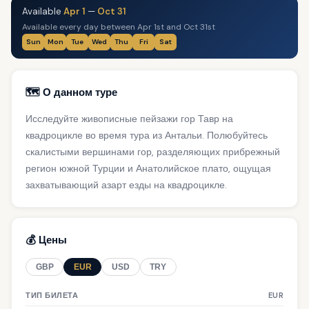
Available
Apr 1
—
Oct 31
Available every day between Apr 1st and Oct 31st
Sun
Mon
Tue
Wed
Thu
Fri
Sat
🗺️ О данном туре
Исследуйте живописные пейзажи гор Тавр на
квадроцикле во время тура из Антальи. Полюбуйтесь
скалистыми вершинами гор, разделяющих прибрежный
регион южной Турции и Анатолийское плато, ощущая
захватывающий азарт езды на квадроцикле.
💰 Цены
GBP
EUR
USD
TRY
ТИП БИЛЕТА
EUR