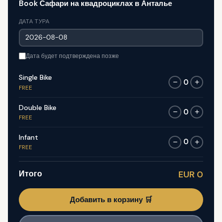
Book Сафари на квадроциклах в Анталье
ДАТА ТУРА
Дата будет подтверждена позже
Single Bike
0
−
+
FREE
Double Bike
0
−
+
FREE
Infant
0
−
+
FREE
Итого
EUR 0
Добавить в корзину 🛒