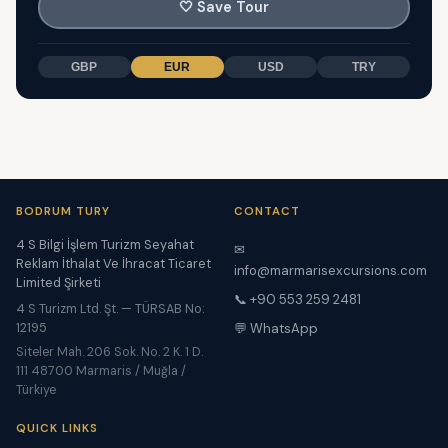
🤍
Save Tour
GBP
EUR
USD
TRY
BODRUM TURY
CONTACT
4 S Bilgi İşlem Turizm Seyahat
✉
Reklam İthalat Ve İhracat Ticaret
info@marmarisexcursions.com
Limited Şirketi
📞 +90 553 259 2481
4 S Turizm Ltd. Şt. — TÜRSAB No:
12195
💬 WhatsApp
Siteler Mah. 206 Sok. No. 2 K. 1 D.
111 48700 Marmaris / Muğla /
Türkiye
QUICK LINKS