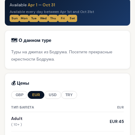
Available
Apr 1
—
Oct 31
Available every day between Apr 1st and Oct 31st
Sun
Mon
Tue
Wed
Thu
Fri
Sat
🗺️ О данном туре
Туры на джипах из Бодрума. Посетите прекрасные
окрестности Бодрума.
💰 Цены
GBP
EUR
USD
TRY
ТИП БИЛЕТА
EUR
Adult
EUR 45
( 10+ )