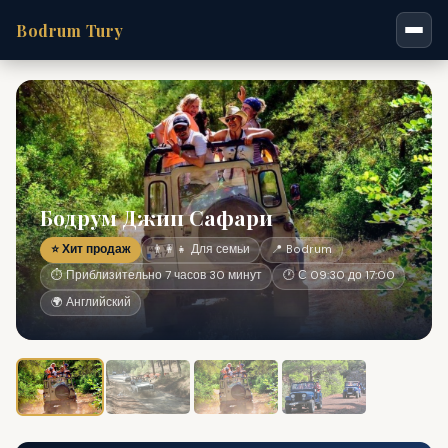
Bodrum Tury
Бодрум Джип Сафари
⭐ Хит продаж
👨‍👩‍👧 Для семьи
📍 Bodrum
⏱ Приблизительно 7 часов 30 минут
🕐 С 09:30 до 17:00
🌍 Английский