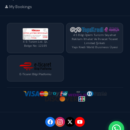
👤 My Bookings
4 S Bilgi İşlem Turizm Seyahat
Reklam İthalat Ve İhracat Ticaret
4 S Turizm Ltd. Şt.
Limited Şirketi
Belge No: 12195
Yapı Kredi World Business Üyesi
E-Ticaret Bilgi Platformu