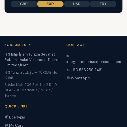
GBP
EUR
USD
TRY
BODRUM TURY
CONTACT
4 S Bilgi İşlem Turizm Seyahat
✉
Reklam İthalat Ve İhracat Ticaret
info@marmarisexcursions.com
Limited Şirketi
📞 +90 553 259 2481
4 S Turizm Ltd. Şt. — TÜRSAB No:
12195
💬 WhatsApp
Siteler Mah. 206 Sok. No. 2 K. 1 D.
111 48700 Marmaris / Muğla /
Türkiye
QUICK LINKS
🌟 Все туры
🛒 My Cart