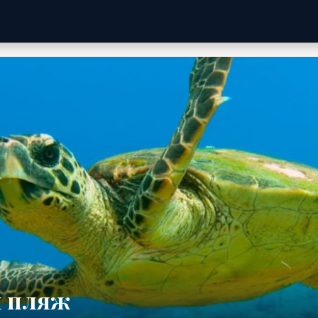
й пляж