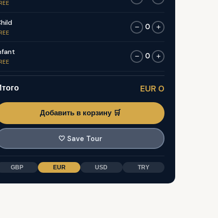
REE
hild
0
−
+
REE
nfant
0
−
+
REE
Итого
EUR 0
Добавить в корзину 🛒
🤍
Save Tour
GBP
EUR
USD
TRY