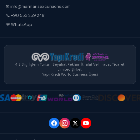
✉ info@marmarisexcursions.com
📞 +90 553 259 2481
💬 WhatsApp
4 S Bilgi İşlem Turizm Seyahat Reklam İthalat Ve İhracat Ticaret
Limited Şirketi
Yapı Kredi World Business Üyesi