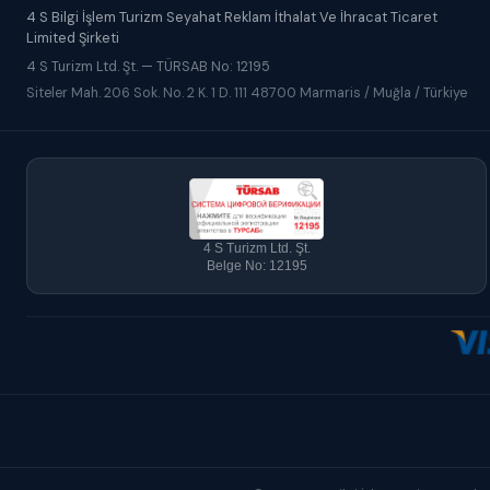
4 S Bilgi İşlem Turizm Seyahat Reklam İthalat Ve İhracat Ticaret
Limited Şirketi
4 S Turizm Ltd. Şt. — TÜRSAB No: 12195
Siteler Mah. 206 Sok. No. 2 K. 1 D. 111 48700 Marmaris / Muğla / Türkiye
4 S Turizm Ltd. Şt.
Belge No: 12195