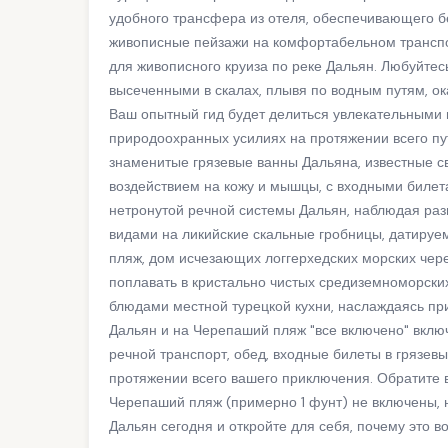
удобного трансфера из отеля, обеспечивающего б
живописные пейзажи на комфортабельном транспо
для живописного круиза по реке Дальян. Любуйте
высеченными в скалах, плывя по водным путям, о
Ваш опытный гид будет делиться увлекательными 
природоохранных усилиях на протяжении всего п
знаменитые грязевые ванны Дальяна, известные
воздействием на кожу и мышцы, с входными билет
нетронутой речной системы Дальян, наблюдая ра
видами на ликийские скальные гробницы, датиру
пляж, дом исчезающих логгерхедских морских чере
поплавать в кристально чистых средиземноморски
блюдами местной турецкой кухни, наслаждаясь при
Дальян и на Черепаший пляж "все включено" включ
речной транспорт, обед, входные билеты в грязе
протяжении всего вашего приключения. Обратите в
Черепаший пляж (примерно 1 фунт) не включены, н
Дальян сегодня и откройте для себя, почему это 