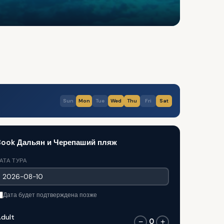
Sun
Mon
Tue
Wed
Thu
Fri
Sat
Book Дальян и Черепаший пляж
АТА ТУРА
Дата будет подтверждена позже
dult
0
−
+