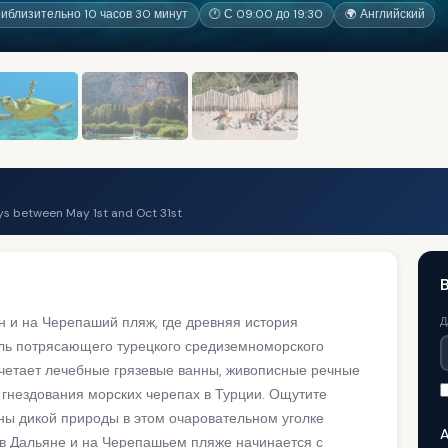
иблизительно 10 часов 30 минут
🕐 С 09:00 до 19:30
🌍 Английский
s between May 1st and Oct 31st
н и на Черепаший пляж, где древняя история
Д
оль потрясающего турецкого средиземноморского
четает лечебные грязевые ванны, живописные речные
 гнездования морских черепах в Турции. Ощутите
ны дикой природы в этом очаровательном уголке
A
в Дальяне и на Черепашьем пляже начинается с