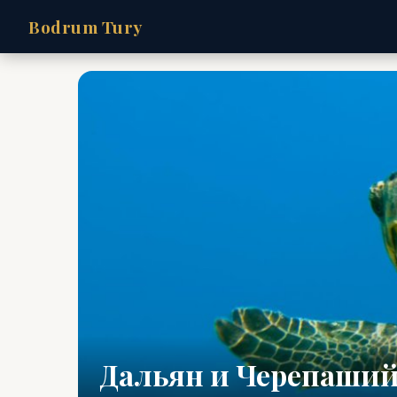
Bodrum Tury
Дальян и Черепаши