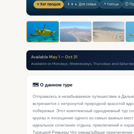
⭐ Хит продаж
👨‍👩‍👧 Для семьи
📍 Fethiye
⏱ Пр
Available
May 1
—
Oct 31
Available on Mondays, Wednesdays, Thursdays and Saturday
🗺️ О данном туре
Отправьтесь в незабываемое путешествие в Далья
встречается с нетронутой природной красотой вд
побережья. Этот комплексный однодневный тур со
круизы и посещение одного из самых важных мест
идеальное сочетание отдыха, приключений и охра
Турецкой Ривьеры.Что ожидатьВаше приключение 