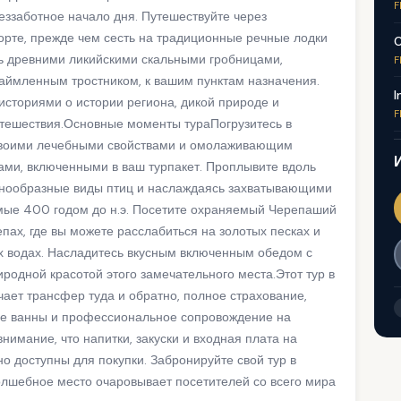
F
еззаботное начало дня. Путешествуйте через
рте, прежде чем сесть на традиционные речные лодки
C
сь древними ликийскими скальными гробницами,
F
каймленным тростником, к вашим пунктам назначения.
I
историями о истории региона, дикой природе и
F
утешествия.Основные моменты тураПогрузитесь в
 своими лечебными свойствами и омолаживающим
ами, включенными в ваш турпакет. Проплывите вдоль
знообразные виды птиц и наслаждаясь захватывающими
емые 400 годом до н.э. Посетите охраняемый Черепаший
пах, где вы можете расслабиться на золотых песках и
х водах. Насладитесь вкусным включенным обедом с
родной красотой этого замечательного места.Этот тур в
ает трансфер туда и обратно, полное страхование,
вые ванны и профессиональное сопровождение на
нимание, что напитки, закуски и входная плата на
о доступны для покупки. Забронируйте свой тур в
волшебное место очаровывает посетителей со всего мира