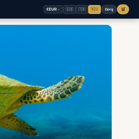
🇬🇧
🇹🇷
🇷🇺
Giriş
🛒
€
EUR