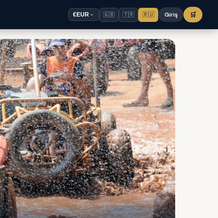
🇬🇧
🇹🇷
🇷🇺
Giriş
🛒
€
EUR