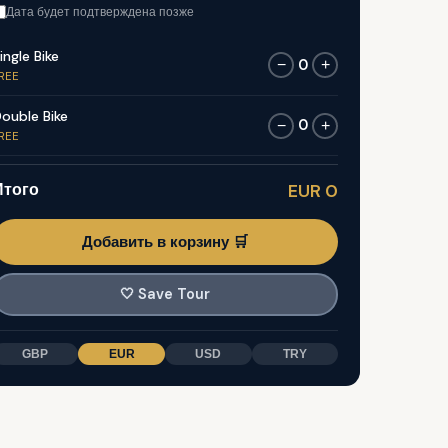
Дата будет подтверждена позже
ingle Bike
0
−
+
REE
ouble Bike
0
−
+
REE
Итого
EUR 0
Добавить в корзину 🛒
🤍
Save Tour
GBP
EUR
USD
TRY