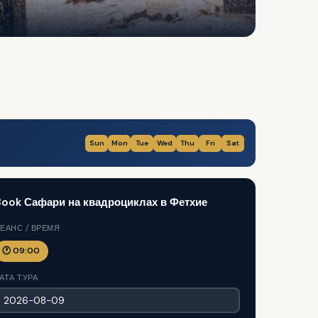
Sun
Mon
Tue
Wed
Thu
Fri
Sat
ook Сафари на квадроциклах в Фетхие
ЕАНС / ВРЕМЯ
🕐 09:00
АТА ТУРА