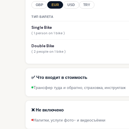
GBP
EUR
USD
TRY
ТИП БИЛЕТА
Single Bike
( 1 person on 1 bike )
Double Bike
( 2 people on 1 bike )
✅ Что входит в стоимость
Трансфер туда и обратно, страховка, инструктаж
❌ Не включено
Напитки, услуги фото- и видеосъёмки