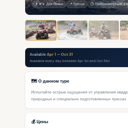
👨‍👩‍👧 Для семьи
📍 Fethiye
⏱ Приблизительно 3 ч
Available
Apr 1
—
Oct 31
Available every day between Apr 1st and Oct 31st
🗺️ О данном туре
Испытайте острые ощущения от управления квадро
природных и специально подготовленных трассах
💰 Цены