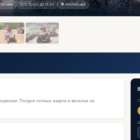
 30 мин
🕐 С 10:00 до 13:30
🌍 Английский
B
циклом. Полдня полных азарта и веселья на
С
Д