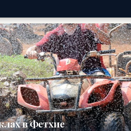
клах в Фетхие