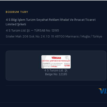
BODRUM TURY
4 S Bilgi İşlem Turizm Seyahat Reklam İthalat Ve İhracat Ticaret
Limited Şirketi
4 S Turizm Ltd. Şt. — TÜRSAB No: 12195
Siteler Mah. 206 Sok. No. 2 K. 1 D. 111 48700 Marmaris / Muğla / Türkiye
4 S Turizm Ltd. Şt.
Belge No: 12195