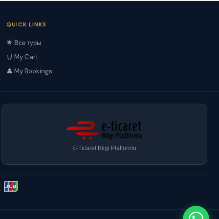
QUICK LINKS
🌟 Все туры
🛒 My Cart
👤 My Bookings
E-Ticaret Bilgi Platformu