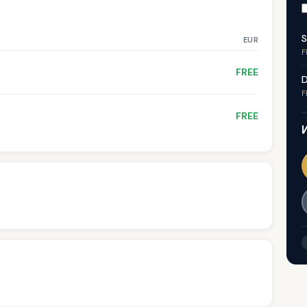
S
EUR
F
FREE
D
F
FREE