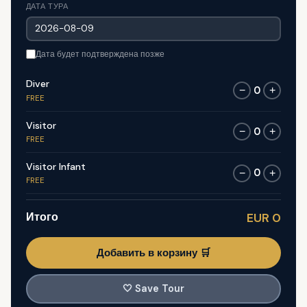
ДАТА ТУРА
Дата будет подтверждена позже
Diver
0
−
+
FREE
Visitor
0
−
+
FREE
Visitor Infant
0
−
+
FREE
Итого
EUR 0
Добавить в корзину 🛒
🤍
Save Tour