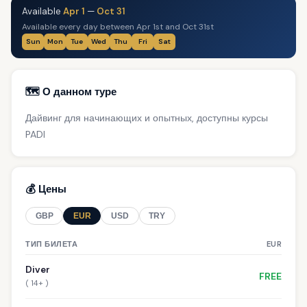
Available
Apr 1
—
Oct 31
Available every day between Apr 1st and Oct 31st
Sun
Mon
Tue
Wed
Thu
Fri
Sat
🗺️ О данном туре
Дайвинг для начинающих и опытных, доступны курсы
PADI
💰 Цены
GBP
EUR
USD
TRY
ТИП БИЛЕТА
EUR
Diver
FREE
( 14+ )