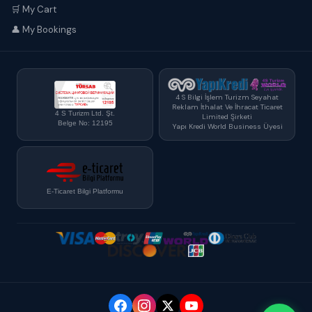
🛒 My Cart
👤 My Bookings
4 S Bilgi İşlem Turizm Seyahat
Reklam İthalat Ve İhracat Ticaret
4 S Turizm Ltd. Şt.
Limited Şirketi
Belge No: 12195
Yapı Kredi World Business Üyesi
E-Ticaret Bilgi Platformu