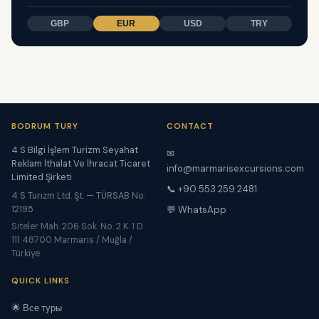
GBP
EUR
USD
TRY
BODRUM TURY
CONTACT
4 S Bilgi İşlem Turizm Seyahat
✉
Reklam İthalat Ve İhracat Ticaret
info@marmarisexcursions.com
Limited Şirketi
📞 +90 553 259 2481
4 S Turizm Ltd. Şt. — TÜRSAB No:
12195
💬 WhatsApp
Siteler Mah. 206 Sok. No. 2 K. 1 D.
111 48700 Marmaris / Muğla /
Türkiye
QUICK LINKS
🌟 Все туры