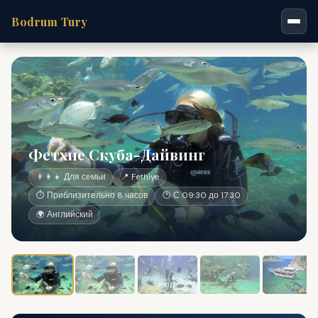
Bodrum Tury
Фетхие Скуба-Дайвинг
👨‍👩‍👧 Для семьи
📍 Fethiye
⏱ Приблизительно 8 часов
🕐 С 09:30 до 17:30
🌍 Английский