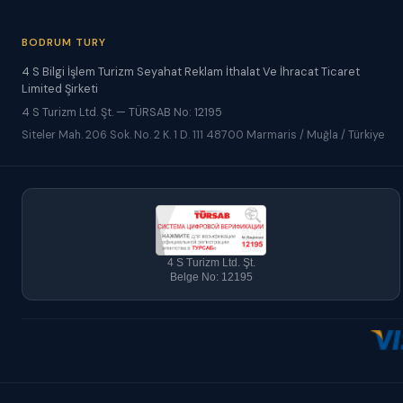
BODRUM TURY
4 S Bilgi İşlem Turizm Seyahat Reklam İthalat Ve İhracat Ticaret
Limited Şirketi
4 S Turizm Ltd. Şt. — TÜRSAB No: 12195
Siteler Mah. 206 Sok. No. 2 K. 1 D. 111 48700 Marmaris / Muğla / Türkiye
4 S Turizm Ltd. Şt.
Belge No: 12195