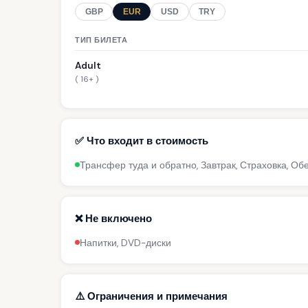
GBP
EUR
USD
TRY
ТИП БИЛЕТА
Adult
( 16+ )
✅ Что входит в стоимость
Трансфер туда и обратно, Завтрак, Страховка, Об
❌ Не включено
Напитки, DVD-диски
⚠️ Ограничения и примечания