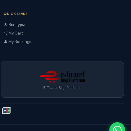
QUICK LINKS
🌟 Все туры
🛒 My Cart
👤 My Bookings
E-Ticaret Bilgi Platformu