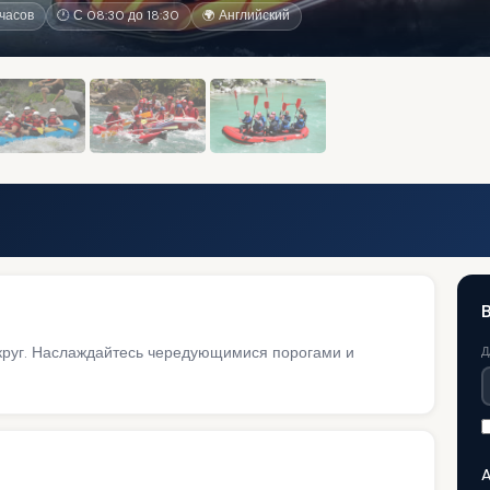
часов
🕐 С 08:30 до 18:30
🌍 Английский
B
круг. Наслаждайтесь чередующимися порогами и
Д
A