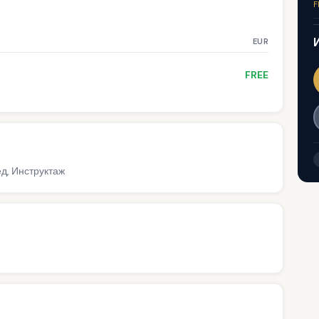
F
EUR
FREE
ед, Инструктаж