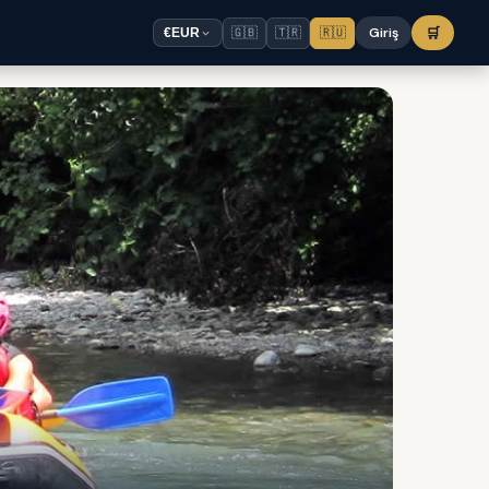
🇬🇧
🇹🇷
🇷🇺
Giriş
🛒
€
EUR