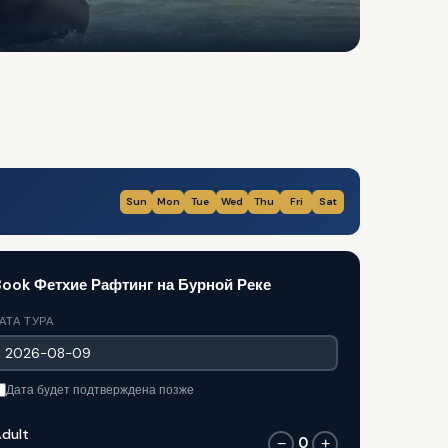
Sun
Mon
Tue
Wed
Thu
Fri
Sat
ook Фетхие Рафтинг на Бурной Реке
АТА ТУРА
Дата будет подтверждена позже
dult
0
−
+