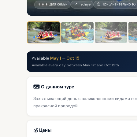
👨‍👩‍👧 Для семьи
📍 Fethiye
⏱ Приблизительно 10 
Available
May 1
—
Oct 15
Available every day between May 1st and Oct 15th
🗺️ О данном туре
Захватывающий день с великолепными видами во
прекрасной природой.
💰 Цены