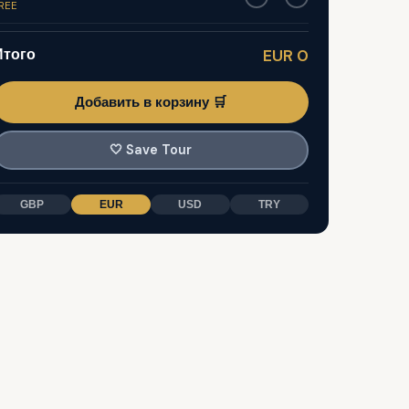
REE
Итого
EUR 0
Добавить в корзину 🛒
🤍
Save Tour
GBP
EUR
USD
TRY