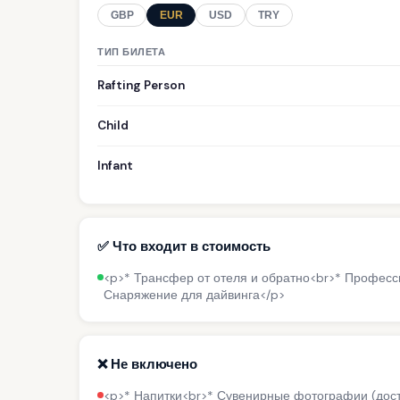
GBP
EUR
USD
TRY
ТИП БИЛЕТА
Rafting Person
Child
Infant
✅ Что входит в стоимость
<p>* Трансфер от отеля и обратно<br>* Професс
Снаряжение для дайвинга</p>
❌ Не включено
<p>* Напитки<br>* Сувенирные фотографии (дост