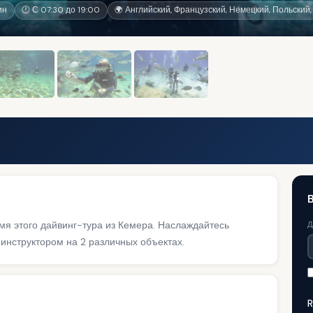
ин
🕐 С 07:30 до 19:00
🌍 Английский, Французский, Немецкий, Польский,
B
я этого дайвинг-тура из Кемера. Наслаждайтесь
Д
нструктором на 2 различных объектах.
R