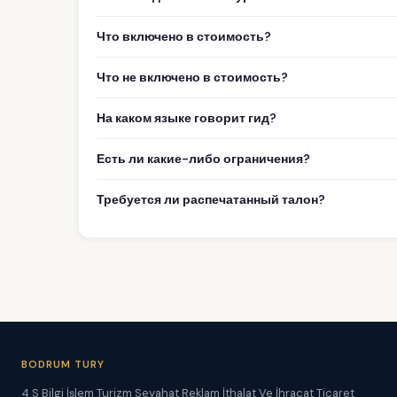
Что включено в стоимость?
Что не включено в стоимость?
На каком языке говорит гид?
Есть ли какие-либо ограничения?
Требуется ли распечатанный талон?
BODRUM TURY
4 S Bilgi İşlem Turizm Seyahat Reklam İthalat Ve İhracat Ticaret