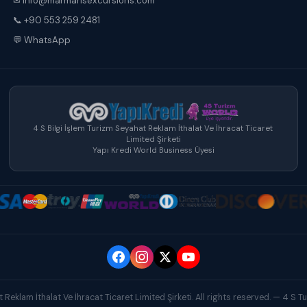
✉ info@marmarisexcursions.com
📞 +90 553 259 2481
💬 WhatsApp
4 S Bilgi İşlem Turizm Seyahat Reklam İthalat Ve İhracat Ticaret
Limited Şirketi
Yapı Kredi World Business Üyesi
Reklam İthalat Ve İhracat Ticaret Limited Şirketi. All rights reserved. — 4 S 