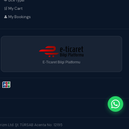
🌟 Все туры
🛒 My Cart
👤 My Bookings
E-Ticaret Bilgi Platformu
Turizm Ltd. Şt. TÜRSAB Acenta No: 12195