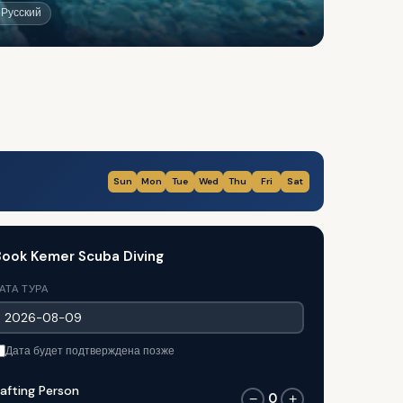
 Русский
Sun
Mon
Tue
Wed
Thu
Fri
Sat
ook Kemer Scuba Diving
АТА ТУРА
Дата будет подтверждена позже
afting Person
0
−
+