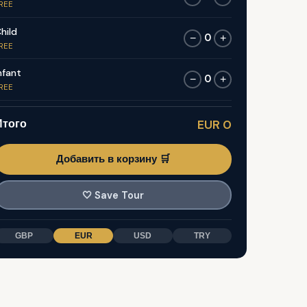
REE
hild
0
−
+
REE
nfant
0
−
+
REE
Итого
EUR 0
Добавить в корзину 🛒
🤍
Save Tour
GBP
EUR
USD
TRY