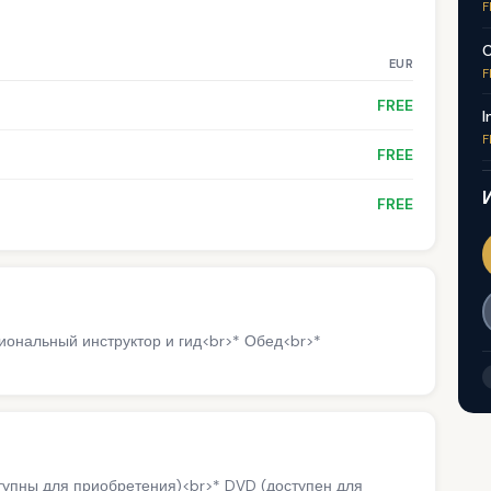
F
C
EUR
F
FREE
I
F
FREE
FREE
иональный инструктор и гид<br>* Обед<br>*
упны для приобретения)<br>* DVD (доступен для