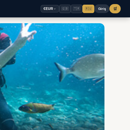
🇬🇧
🇹🇷
🇷🇺
Giriş
🛒
€
EUR