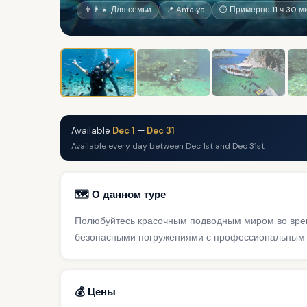
👨‍👩‍👧 Для семьи
📍 Antalya
⏱ Примерно 11 ч 30 м
Available
Dec 1
—
Dec 31
Available every day between Dec 1st and Dec 31st
🗺️ О данном туре
Полюбуйтесь красочным подводным миром во врем
безопасными погружениями с профессиональным и
💰 Цены