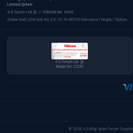
Limited Şirketi
4 S Turizm Ltd. Şt. — TÜRSAB No: 12195
Siteler Mah. 206 Sok. No. 2 K. 1 D. 111 48700 Marmaris / Muğla / Türkiye
4 S Turizm Ltd. Şt.
Belge No: 12195
© 2026 4 S Bilgi İşlem Turizm Seyahat 