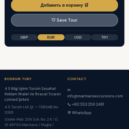
Добавить в корзину 🛒
🤍
Save Tour
GBP
EUR
USD
TRY
BODRUM TURY
CONTACT
4 S Bilgi İşlem Turizm Seyahat
✉
Reklam İthalat Ve İhracat Ticaret
info@marmarisexcursions.com
Limited Şirketi
📞 +90 553 259 2481
4 S Turizm Ltd. Şt. — TÜRSAB No:
12195
💬 WhatsApp
Siteler Mah. 206 Sok. No. 2 K. 1 D.
111 48700 Marmaris / Muğla /