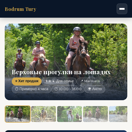
Bodrum Tury
Верховые прогулки на лошадях
⭐ Хит продаж
👨‍👩‍👧 Для семьи
📍 Marmaris
⏱ Примерно 4 часа
🕐 10:00 - 18:00
🌍 Англо