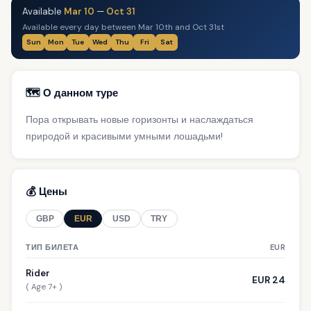
Available
Mar 10
—
Oct 31
Available every day between Mar 10th and Oct 31st
Sun
Mon
Tue
Wed
Thu
Fri
Sat
🗺️ О данном туре
Пора открывать новые горизонты и наслаждаться
природой и красивыми умными лошадьми!
💰 Цены
GBP
EUR
USD
TRY
ТИП БИЛЕТА
EUR
Rider
EUR 24
( Age 7+ )