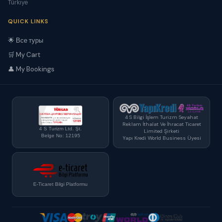
Türkiye
QUICK LINKS
🌟 Все туры
🛒 My Cart
👤 My Bookings
4 S Bilgi İşlem Turizm Seyahat
Reklam İthalat Ve İhracat Ticaret
4 S Turizm Ltd. Şt.
Limited Şirketi
Belge No: 12195
Yapı Kredi World Business Üyesi
E-Ticaret Bilgi Platformu