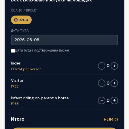
Book Верховые прогулки на лошадях
СЕАНС / ВРЕМЯ
🕐 14:00
ДАТА ТУРА
Дата будет подтверждена позже
Rider
0
−
+
EUR 24 per person
Visitor
0
−
+
FREE
Infant riding on parent s horse
0
−
+
FREE
Итого
EUR 0