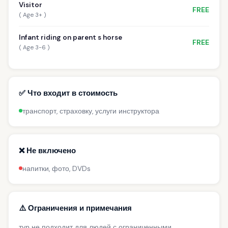
Visitor
FREE
( Age 3+ )
Infant riding on parent s horse
FREE
( Age 3-6 )
✅ Что входит в стоимость
транспорт, страховку, услуги инструктора
❌ Не включено
напитки, фото, DVDs
⚠️ Ограничения и примечания
тур не подходит для людей с ограниченными