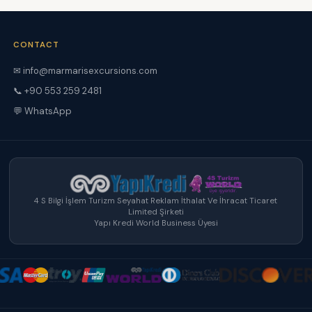
CONTACT
✉ info@marmarisexcursions.com
📞 +90 553 259 2481
💬 WhatsApp
4 S Bilgi İşlem Turizm Seyahat Reklam İthalat Ve İhracat Ticaret
Limited Şirketi
Yapı Kredi World Business Üyesi