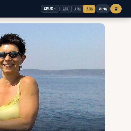
🇬🇧
🇹🇷
🇷🇺
Giriş
🛒
€
EUR