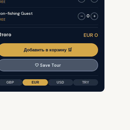
REE
on-fishing Guest
0
−
+
REE
Итого
EUR 0
Добавить в корзину 🛒
🤍
Save Tour
GBP
EUR
USD
TRY