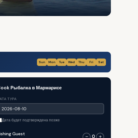
Sun
Mon
Tue
Wed
Thu
Fri
Sat
Book Рыбалка в Мармарисе
АТА ТУРА
Дата будет подтверждена позже
ishing Guest
0
−
+