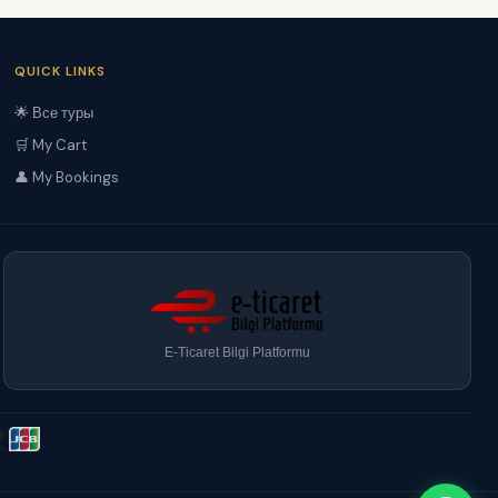
QUICK LINKS
🌟 Все туры
🛒 My Cart
👤 My Bookings
E-Ticaret Bilgi Platformu