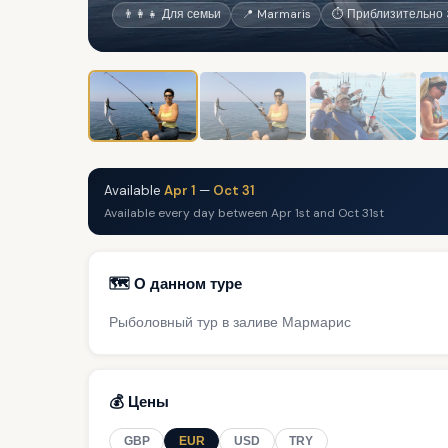
👨‍👩‍👧 Для семьи
📍 Marmaris
⏱ Приблизительно 3
Available
Apr 1
—
Oct 31
Available every day between Apr 1st and Oct 31st
🗺️ О данном туре
Рыболовный тур в заливе Мармарис
💰 Цены
GBP
EUR
USD
TRY