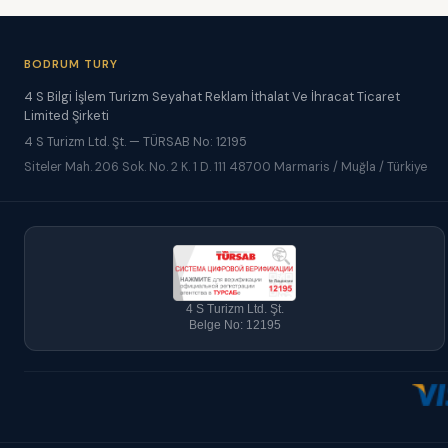
BODRUM TURY
4 S Bilgi İşlem Turizm Seyahat Reklam İthalat Ve İhracat Ticaret
Limited Şirketi
4 S Turizm Ltd. Şt. — TÜRSAB No: 12195
Siteler Mah. 206 Sok. No. 2 K. 1 D. 111 48700 Marmaris / Muğla / Türkiye
4 S Turizm Ltd. Şt.
Belge No: 12195