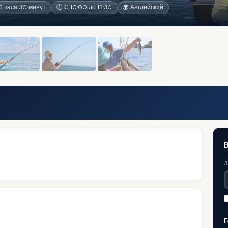
 часа 30 минут
🕐 С 10:00 до 13:30
🌍 Английский
Д
F