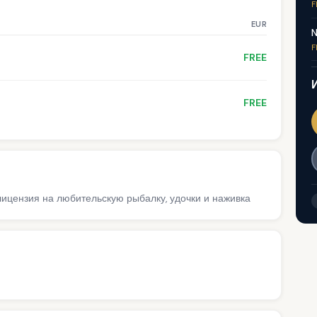
F
EUR
N
F
FREE
FREE
 лицензия на любительскую рыбалку, удочки и наживка