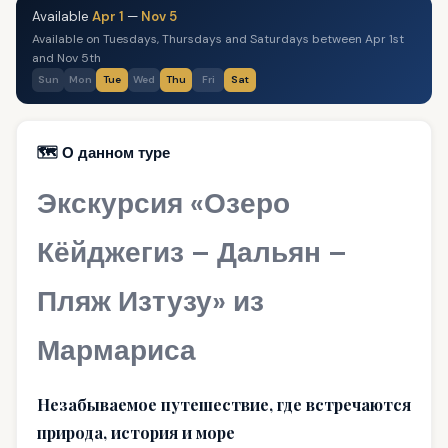
Available
Apr 1
—
Nov 5
Available on Tuesdays, Thursdays and Saturdays between Apr 1st
and Nov 5th
Sun
Mon
Tue
Wed
Thu
Fri
Sat
🗺️ О данном туре
Экскурсия «Озеро
Кёйджегиз – Дальян –
Пляж Изтузу» из
Мармариса
Незабываемое путешествие, где встречаются
природа, история и море