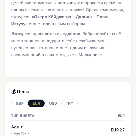
целебных термальных источниках и провести время на
одном из самых знаменитых пляжей Средиземноморья,
экскурсия
«Озеро Кёйджегиз – Дальян – Пляж
Изтузу»
станет идеальным выбором.
Экскурсия проводится
ежедневно
. Забронируйте своё
место заранее и подарите себе незабываемое
путешествие, которое станет одним из лучших
воспоминаний о вашем отдыхе в Мармарисе.
💰 Цены
GBP
EUR
USD
TRY
ТИП БИЛЕТА
EUR
Adult
EUR 27
( Age 13+ )