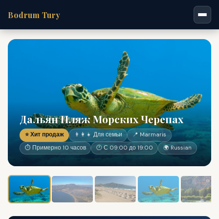
Bodrum Tury
Дальян Пляж Морских Черепах
⭐ Хит продаж
👨‍👩‍👧 Для семьи
📍 Marmaris
⏱ Примерно 10 часов
🕐 С 09:00 до 19:00
🌍 Russian