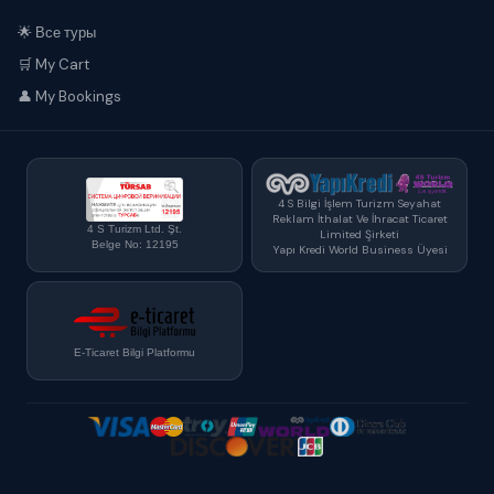
🌟 Все туры
🛒 My Cart
👤 My Bookings
4 S Bilgi İşlem Turizm Seyahat
Reklam İthalat Ve İhracat Ticaret
4 S Turizm Ltd. Şt.
Limited Şirketi
Belge No: 12195
Yapı Kredi World Business Üyesi
E-Ticaret Bilgi Platformu