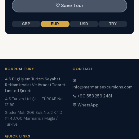
🤍
Save Tour
GBP
EUR
USD
TRY
BODRUM TURY
CONTACT
4 S Bilgi İşlem Turizm Seyahat
✉
Reklam İthalat Ve İhracat Ticaret
info@marmarisexcursions.com
Limited Şirketi
📞 +90 553 259 2481
4 S Turizm Ltd. Şt. — TÜRSAB No:
12195
💬 WhatsApp
Siteler Mah. 206 Sok. No. 2 K. 1 D.
111 48700 Marmaris / Muğla /
Türkiye
QUICK LINKS