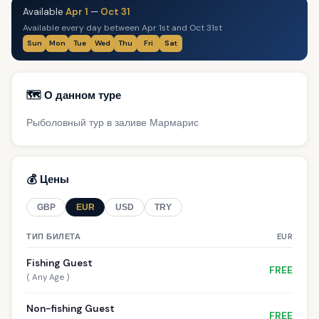
Available
Apr 1
—
Oct 31
Available every day between Apr 1st and Oct 31st
Sun
Mon
Tue
Wed
Thu
Fri
Sat
🗺️ О данном туре
Рыболовный тур в заливе Мармарис
💰 Цены
GBP
EUR
USD
TRY
ТИП БИЛЕТА
EUR
Fishing Guest
FREE
( Any Age )
Non-fishing Guest
FREE