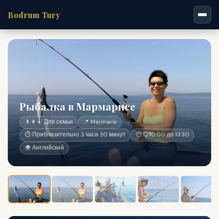
Bodrum Tury
Рыбалка в Мармарисе
👨‍👩‍👧 Для семьи
📍 Marmaris
⏱ Приблизительно 3 часа 30 минут
🕐 С 10:00 до 13:30
🌍 Английский