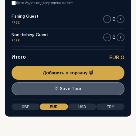
Дата будет подтверждена позже
Fishing Guest
0
−
+
FREE
Non-fishing Guest
0
−
+
FREE
Итого
EUR 0
Добавить в корзину 🛒
🤍
Save Tour
GBP
EUR
USD
TRY