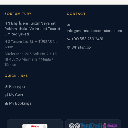
BODRUM TURY
CONTACT
4 S Bilgi İşlem Turizm Seyahat
✉
Reklam İthalat Ve İhracat Ticaret
info@marmarisexcursions.com
Limited Şirketi
📞 +90 553 259 2481
4 S Turizm Ltd. Şt. — TÜRSAB No:
12195
💬 WhatsApp
Siteler Mah. 206 Sok. No. 2 K. 1 D.
111 48700 Marmaris / Muğla /
Türkiye
QUICK LINKS
🌟 Все туры
🛒 My Cart
👤 My Bookings