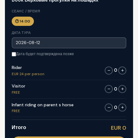
Book Верховые прогулки на лошадях
СЕАНС / ВРЕМЯ
🕐 14:00
ДАТА ТУРА
Дата будет подтверждена позже
Rider
0
−
+
EUR 24 per person
Visitor
0
−
+
FREE
Infant riding on parent s horse
0
−
+
FREE
Итого
EUR 0