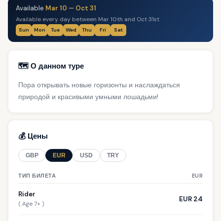
Available
Mar 10
—
Oct 31
Available every day between Mar 10th and Oct 31st
Sun
Mon
Tue
Wed
Thu
Fri
Sat
🗺️ О данном туре
Пора открывать новые горизонты и наслаждаться
природой и красивыми умными лошадьми!
💰 Цены
GBP
EUR
USD
TRY
ТИП БИЛЕТА
EUR
Rider
EUR 24
( Age 7+ )