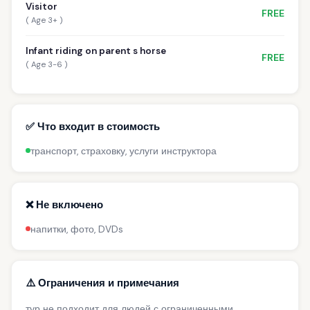
Visitor
FREE
( Age 3+ )
Infant riding on parent s horse
FREE
( Age 3-6 )
✅ Что входит в стоимость
транспорт, страховку, услуги инструктора
❌ Не включено
напитки, фото, DVDs
⚠️ Ограничения и примечания
тур не подходит для людей с ограниченными