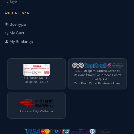
Türkiye
QUICK LINKS
🌟 Все туры
🛒 My Cart
👤 My Bookings
4 S Bilgi İşlem Turizm Seyahat
Reklam İthalat Ve İhracat Ticaret
4 S Turizm Ltd. Şt.
Limited Şirketi
Belge No: 12195
Yapı Kredi World Business Üyesi
E-Ticaret Bilgi Platformu