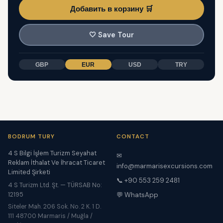
Добавить в корзину 🛒
🤍
Save Tour
GBP
EUR
USD
TRY
BODRUM TURY
CONTACT
4 S Bilgi İşlem Turizm Seyahat
✉
Reklam İthalat Ve İhracat Ticaret
info@marmarisexcursions.com
Limited Şirketi
📞 +90 553 259 2481
4 S Turizm Ltd. Şt. — TÜRSAB No:
12195
💬 WhatsApp
Siteler Mah. 206 Sok. No. 2 K. 1 D.
111 48700 Marmaris / Muğla /