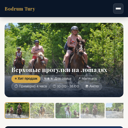
Bodrum Tury
Верховые прогулки на лошадях
⭐ Хит продаж
👨‍👩‍👧 Для семьи
📍 Marmaris
⏱ Примерно 4 часа
🕐 10:00 - 18:00
🌍 Англо