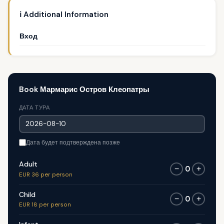
ℹ️ Additional Information
Вход
Book Мармарис Остров Клеопатры
ДАТА ТУРА
Дата будет подтверждена позже
Adult
0
−
+
EUR 36 per person
Child
0
−
+
EUR 18 per person