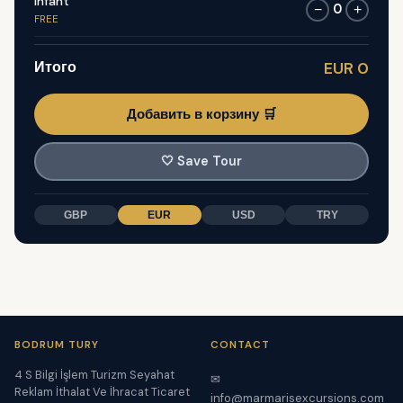
Infant
0
−
+
FREE
Итого
EUR 0
Добавить в корзину 🛒
🤍
Save Tour
GBP
EUR
USD
TRY
BODRUM TURY
CONTACT
4 S Bilgi İşlem Turizm Seyahat
✉
Reklam İthalat Ve İhracat Ticaret
info@marmarisexcursions.com