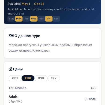
Available
May 1
—
Oct 31
Available on Mondays, Wednesdays and Fridays between May 1st
and Oct 31st
Sun
Mon
Tue
Wed
Thu
Fri
Sat
🗺️ О данном туре
Морская прогулка к уникальным пескам и бирюзовым
водам острова Клеопатры.
💰 Цены
GBP
EUR
USD
TRY
ТИП БИЛЕТА
EUR
Adult
EUR 36
( Age 13+ )