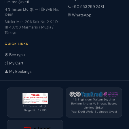
Limited Şirketi
📞 +90 553 259 2481
4 S Turizm Ltd. Şt. — TÜRSAB No:
12195
💬 WhatsApp
Siteler Mah. 206 Sok. No. 2 K. 1 D.
111 48700 Marmaris / Muğla /
Türkiye
QUICK LINKS
🌟 Все туры
🛒 My Cart
👤 My Bookings
4 S Bilgi İşlem Turizm Seyahat
Reklam İthalat Ve İhracat Ticaret
4 S Turizm Ltd. Şt.
Limited Şirketi
Belge No: 12195
Yapı Kredi World Business Üyesi