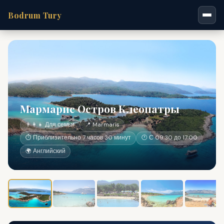
Bodrum Tury
Мармарис Остров Клеопатры
👨‍👩‍👧 Для семьи
📍 Marmaris
⏱ Приблизительно 7 часов 30 минут
🕐 С 09:30 до 17:00
🌍 Английский