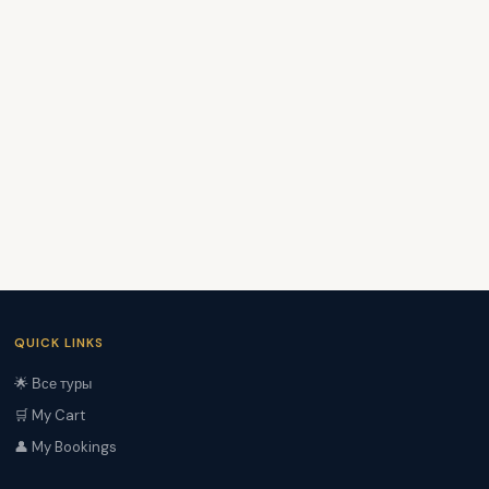
QUICK LINKS
🌟 Все туры
🛒 My Cart
👤 My Bookings