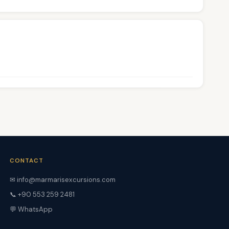
CONTACT
✉ info@marmarisexcursions.com
📞 +90 553 259 2481
💬 WhatsApp