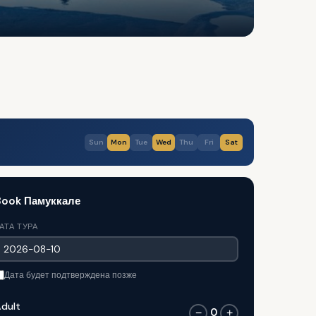
Sun
Mon
Tue
Wed
Thu
Fri
Sat
Book Памуккале
АТА ТУРА
Дата будет подтверждена позже
dult
0
−
+