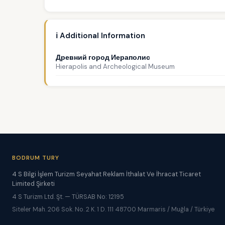
ℹ️ Additional Information
Древний город Иераполис
Hierapolis and Archeological Museum
BODRUM TURY
4 S Bilgi İşlem Turizm Seyahat Reklam İthalat Ve İhracat Ticaret
Limited Şirketi
4 S Turizm Ltd. Şt. — TÜRSAB No: 12195
Siteler Mah. 206 Sok. No. 2 K. 1 D. 111 48700 Marmaris / Muğla / Türkiye