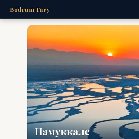
Bodrum Tury
Памуккале