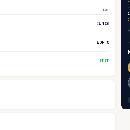
E
EUR
C
E
EUR 35
I
F
EUR 18
FREE