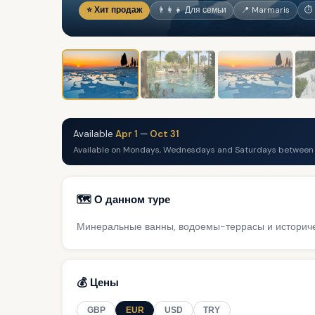
⭐ Хит продаж
👨‍👩‍👧 Для семьи
📍 Marmaris
⏱ 
Available
Apr 1
—
Oct 31
Available on Mondays, Wednesdays and Saturdays between A
🗺️ О данном туре
Минеральные ванны, водоемы-террасы и историче
💰 Цены
GBP
EUR
USD
TRY