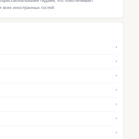
профессиональными гидами, что обеспечивает
 всех иностранных гостей.
›
›
›
›
›
›
›