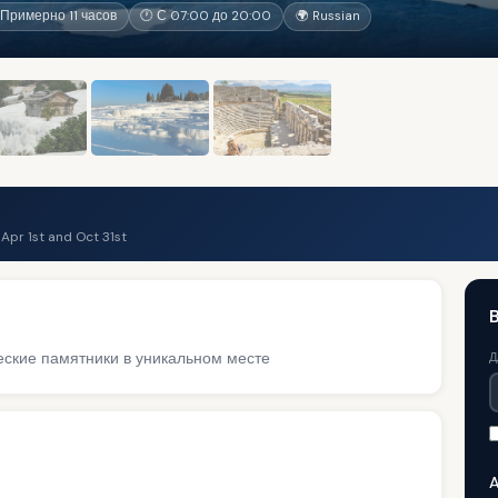
Примерно 11 часов
🕐 С 07:00 до 20:00
🌍 Russian
pr 1st and Oct 31st
ские памятники в уникальном месте
Д
A