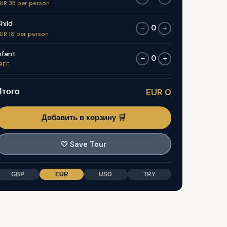
UR 35 per person
hild
0
−
+
UR 18 per person
nfant
0
−
+
REE
Итого
EUR 0
Добавить в корзину 🛒
🤍
Save Tour
GBP
EUR
USD
TRY