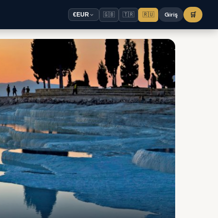
🇬🇧
🇹🇷
🇷🇺
Giriş
🛒
€
EUR