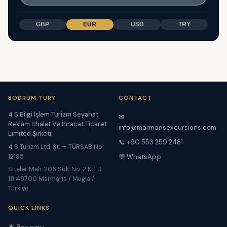
GBP
EUR
USD
TRY
BODRUM TURY
CONTACT
4 S Bilgi İşlem Turizm Seyahat
✉
Reklam İthalat Ve İhracat Ticaret
info@marmarisexcursions.com
Limited Şirketi
📞 +90 553 259 2481
4 S Turizm Ltd. Şt. — TÜRSAB No:
12195
💬 WhatsApp
Siteler Mah. 206 Sok. No. 2 K. 1 D.
111 48700 Marmaris / Muğla /
Türkiye
QUICK LINKS