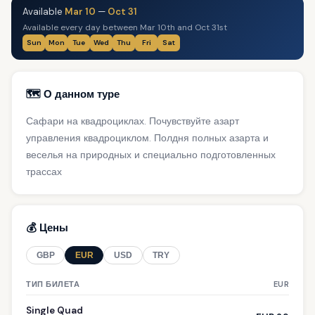
Available
Mar 10
—
Oct 31
Available every day between Mar 10th and Oct 31st
Sun
Mon
Tue
Wed
Thu
Fri
Sat
🗺️ О данном туре
Сафари на квадроциклах. Почувствуйте азарт
управления квадроциклом. Полдня полных азарта и
веселья на природных и специально подготовленных
трассах
💰 Цены
GBP
EUR
USD
TRY
ТИП БИЛЕТА
EUR
Single Quad