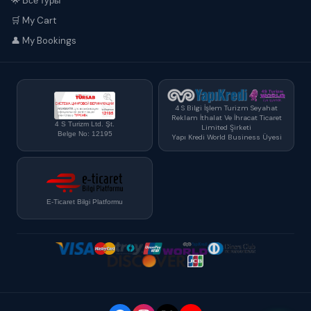
🌟 Все туры
🛒 My Cart
👤 My Bookings
4 S Bilgi İşlem Turizm Seyahat
Reklam İthalat Ve İhracat Ticaret
4 S Turizm Ltd. Şt.
Limited Şirketi
Belge No: 12195
Yapı Kredi World Business Üyesi
E-Ticaret Bilgi Platformu