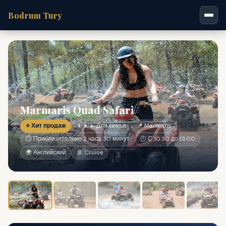
Bodrum Tury
Marmaris Quad Safari
⭐ Хит продаж
👨‍👩‍👧 Для семьи
📍 Marmaris
⏱ Приблизительно 2 часа 30 минут
🕐 С 10:30 до 13:00
🌍 Английский
🚢 Cruise