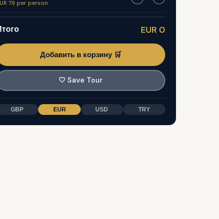
UR 79 per person
Итого
EUR 0
Добавить в корзину 🛒
🤍
Save Tour
GBP
EUR
USD
TRY