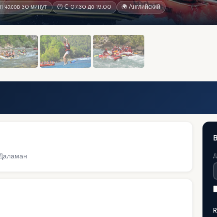
1 часов 30 минут
🕐 С 07:30 до 19:00
🌍 Английский
 Даламан
Д
R