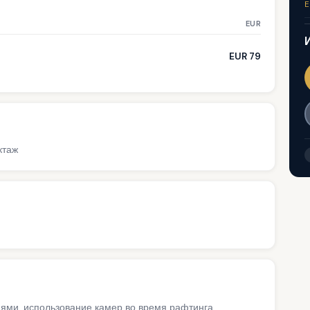
E
EUR
EUR 79
ктаж
иями, использование камер во время рафтинга