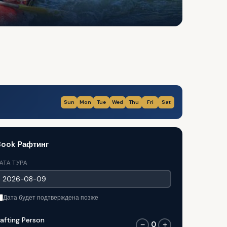
Sun
Mon
Tue
Wed
Thu
Fri
Sat
Book Рафтинг
АТА ТУРА
Дата будет подтверждена позже
afting Person
0
−
+