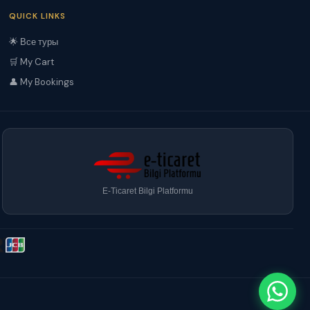
QUICK LINKS
🌟 Все туры
🛒 My Cart
👤 My Bookings
E-Ticaret Bilgi Platformu