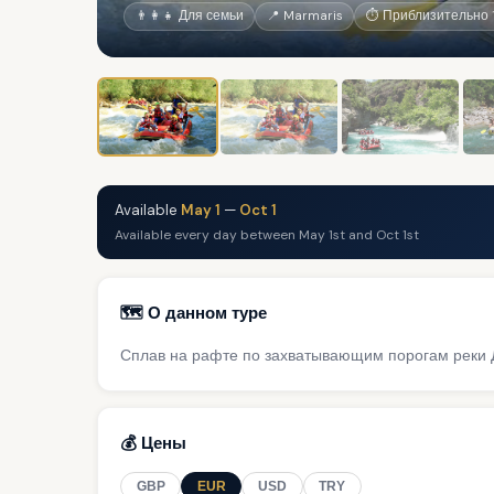
👨‍👩‍👧 Для семьи
📍 Marmaris
⏱ Приблизительно 1
Available
May 1
—
Oct 1
Available every day between May 1st and Oct 1st
🗺️ О данном туре
Сплав на рафте по захватывающим порогам реки
💰 Цены
GBP
EUR
USD
TRY