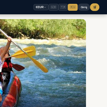
🇬🇧
🇹🇷
🇷🇺
Giriş
🛒
€
EUR