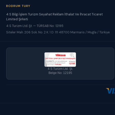
BODRUM TURY
4 S Bilgi İşlem Turizm Seyahat Reklam İthalat Ve İhracat Ticaret
Limited Şirketi
4 S Turizm Ltd. Şt. — TÜRSAB No: 12195
Siteler Mah. 206 Sok. No. 2 K. 1 D. 111 48700 Marmaris / Muğla / Türkiye
4 S Turizm Ltd. Şt.
Belge No: 12195