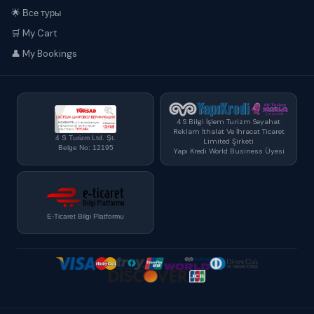
🌟 Все туры
🛒 My Cart
👤 My Bookings
4 S Bilgi İşlem Turizm Seyahat
Reklam İthalat Ve İhracat Ticaret
4 S Turizm Ltd. Şt.
Limited Şirketi
Belge No: 12195
Yapı Kredi World Business Üyesi
E-Ticaret Bilgi Platformu