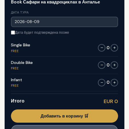
Book Сафари на квадроциклах в Анталье
ДАТА ТУРА
Дата будет подтверждена позже
Single Bike
0
−
+
FREE
Double Bike
0
−
+
FREE
Infant
0
−
+
FREE
Итого
EUR 0
Добавить в корзину 🛒