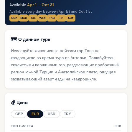
Available
Apr 1
—
Oct 31
Available every day between Apr 1st and Oct 31st
Sun
Mon
Tue
Wed
Thu
Fri
Sat
🗺️ О данном туре
Исследуйте живописные пейзажи гор Тавр на
квадроцикле во время тура из Антальи. Полюбуйтесь
скалистыми вершинами гор, разделяющих прибрежный
регион южной Турции и Анатолийское плато, ощущая
захватывающий азарт езды на квадроцикле.
💰 Цены
GBP
EUR
USD
TRY
ТИП БИЛЕТА
EUR