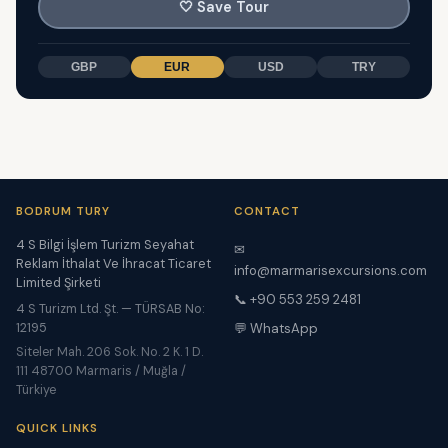
🤍
Save Tour
GBP
EUR
USD
TRY
BODRUM TURY
CONTACT
4 S Bilgi İşlem Turizm Seyahat
✉
Reklam İthalat Ve İhracat Ticaret
info@marmarisexcursions.com
Limited Şirketi
📞 +90 553 259 2481
4 S Turizm Ltd. Şt. — TÜRSAB No:
12195
💬 WhatsApp
Siteler Mah. 206 Sok. No. 2 K. 1 D.
111 48700 Marmaris / Muğla /
Türkiye
QUICK LINKS