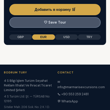
Добавить в корзину 🛒
🤍
Save Tour
GBP
EUR
USD
TRY
BODRUM TURY
CONTACT
4 S Bilgi İşlem Turizm Seyahat
✉
Reklam İthalat Ve İhracat Ticaret
info@marmarisexcursions.com
Limited Şirketi
📞 +90 553 259 2481
4 S Turizm Ltd. Şt. — TÜRSAB No:
12195
💬 WhatsApp
Siteler Mah. 206 Sok. No. 2 K. 1 D.