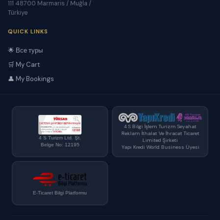
111 48700 Marmaris / Muğla /
Türkiye
QUICK LINKS
🌟 Все туры
🛒 My Cart
👤 My Bookings
4 S Bilgi İşlem Turizm Seyahat
Reklam İthalat Ve İhracat Ticaret
4 S Turizm Ltd. Şt.
Limited Şirketi
Belge No: 12195
Yapı Kredi World Business Üyesi
E-Ticaret Bilgi Platformu