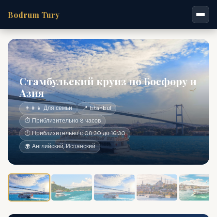
Bodrum Tury
Стамбульский круиз по Босфору и
Азия
👨‍👩‍👧 Для семьи
📍 Istanbul
⏱ Приблизительно 8 часов
🕐 Приблизительно с 08:30 до 16:30
🌍 Английский, Испанский