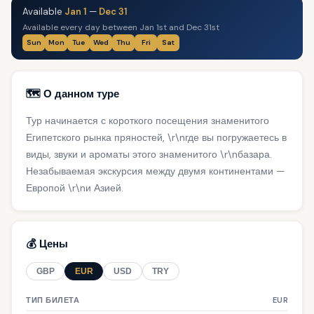
Available
Jan 1
—
Dec 31
Available every day between Jan 1st and Dec 31st
Sun
Mon
Tue
Wed
Thu
Fri
Sat
🗺️ О данном туре
Тур начинается с короткого посещения знаменитого
Египетского рынка пряностей, \r\nгде вы погружаетесь в
виды, звуки и ароматы этого знаменитого \r\nбазара.
Незабываемая экскурсия между двумя континентами —
Европой \r\nи Азией.
💰 Цены
GBP
EUR
USD
TRY
ТИП БИЛЕТА
EUR