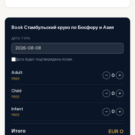
Book Стамбульский круиз по Босфору и Азия
ДАТА ТУРА
Дата будет подтверждена позже
Adult
0
−
+
FREE
Child
0
−
+
FREE
Infant
0
−
+
FREE
Итого
EUR 0