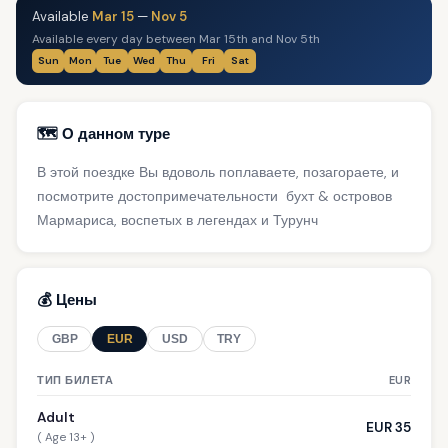
Available
Mar 15
—
Nov 5
Available every day between Mar 15th and Nov 5th
Sun
Mon
Tue
Wed
Thu
Fri
Sat
🗺️ О данном туре
В этой поездке Вы вдоволь поплаваете, позагораете, и
посмотрите достопримечательности бухт & островов
Мармариса, воспетых в легендах и Турунч
💰 Цены
GBP
EUR
USD
TRY
ТИП БИЛЕТА
EUR
Adult
EUR 35
( Age 13+ )