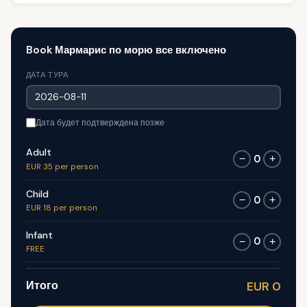
Book Мармарис по морю все включено
ДАТА ТУРА
Дата будет подтверждена позже
Adult
0
−
+
EUR 35 per person
Child
0
−
+
EUR 18 per person
Infant
0
−
+
FREE
Итого
EUR 0