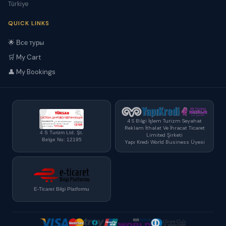
Türkiye
QUICK LINKS
🌟 Все туры
🛒 My Cart
👤 My Bookings
4 S Bilgi İşlem Turizm Seyahat
Reklam İthalat Ve İhracat Ticaret
4 S Turizm Ltd. Şt.
Limited Şirketi
Belge No: 12195
Yapı Kredi World Business Üyesi
E-Ticaret Bilgi Platformu