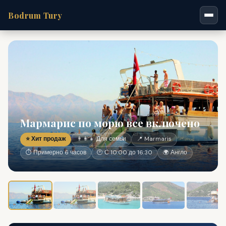
Bodrum Tury
Мармарис по морю все включено
⭐ Хит продаж
👨‍👩‍👧 Для семьи
📍 Marmaris
⏱ Примерно 6 часов
🕐 С 10:00 до 16:30
🌍 Англо