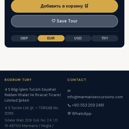
Добавить в корзину 🛒
🤍
Save Tour
GBP
EUR
USD
TRY
BODRUM TURY
CONTACT
4 S Bilgi İşlem Turizm Seyahat
✉
Reklam İthalat Ve İhracat Ticaret
info@marmarisexcursions.com
Limited Şirketi
📞 +90 553 259 2481
4 S Turizm Ltd. Şt. — TÜRSAB No:
12195
💬 WhatsApp
Siteler Mah. 206 Sok. No. 2 K. 1 D.
111 48700 Marmaris / Muğla /