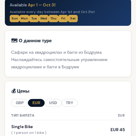
Available
Apr 1
—
Oct 31
Available every day between Apr 1st and Oct 31st
Sun
Mon
Tue
Wed
Thu
Fri
Sat
🗺️ О данном туре
Сафари на квадроциклах и багги из Бодрума.
Наслаждайтесь самостоятельным управлением
квадроциклами и багги в Бодруме
💰 Цены
GBP
EUR
USD
TRY
ТИП БИЛЕТА
EUR
Single Bike
EUR 45
( 1 person on 1 bike )