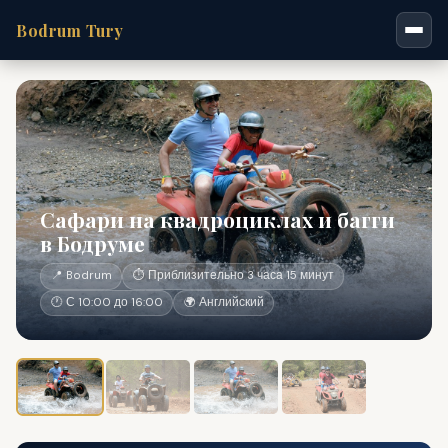
Bodrum Tury
Сафари на квадроциклах и багги
в Бодруме
📍 Bodrum
⏱ Приблизительно 3 часа 15 минут
🕐 С 10:00 до 16:00
🌍 Английский