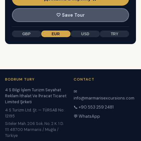
🤍
Save Tour
GBP
EUR
USD
TRY
BODRUM TURY
CONTACT
4 S Bilgi İşlem Turizm Seyahat
✉
Reklam İthalat Ve İhracat Ticaret
info@marmarisexcursions.com
Limited Şirketi
📞 +90 553 259 2481
4 S Turizm Ltd. Şt. — TÜRSAB No:
12195
💬 WhatsApp
Siteler Mah. 206 Sok. No. 2 K. 1 D.
111 48700 Marmaris / Muğla /
Türkiye