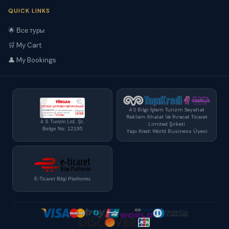
QUICK LINKS
🌟 Все туры
🛒 My Cart
👤 My Bookings
4 S Bilgi İşlem Turizm Seyahat
Reklam İthalat Ve İhracat Ticaret
4 S Turizm Ltd. Şt.
Limited Şirketi
Belge No: 12195
Yapı Kredi World Business Üyesi
E-Ticaret Bilgi Platformu